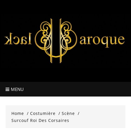
Skip
to
content
MENU
Home
Costumière
Scène
Surcouf Roi Des Corsaires